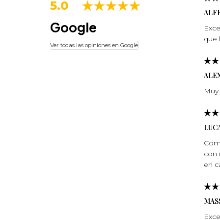
5.0
ALF
Google
Exce
que 
Ver todas las opiniones en Google
ALE
Muy 
LUCA
Comp
con 
en c
MASS
Exce