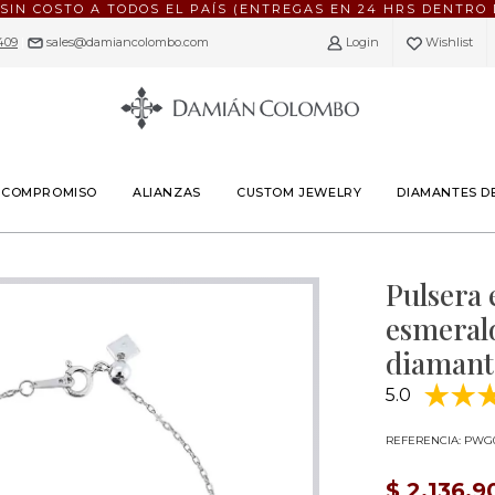
 SIN COSTO A TODOS EL PAÍS (ENTREGAS EN 24 HRS DENTRO 
409
|
sales@damiancolombo.com
Login
Wishlist
E COMPROMISO
ALIANZAS
CUSTOM JEWELRY
DIAMANTES D
Pulsera 
esmerald
diamante
5.0
REFERENCIA: PWG
$ 2.136.9