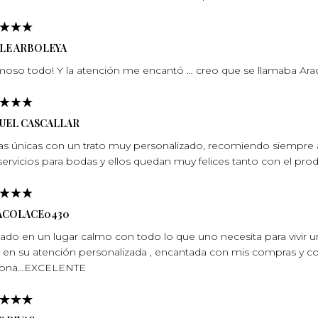
ELE ARBOLEYA
oso todo! Y la atención me encantó … creo que se llamaba Arace
UEL CASCALLAR
as únicas con un trato muy personalizado, recomiendo siempre a
servicios para bodas y ellos quedan muy felices tanto con el pro
ACOLACE0430
tuado en un lugar calmo con todo lo que uno necesita para vivir 
e en su atención personalizada , encantada con mis compras y con
sona…EXCELENTE