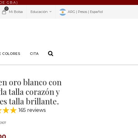
DE GBA)
0
Mi Bolsa
Educación
ARG | Pesos | Español
E COLORES
CITA
en oro blanco con
a talla corazón y
s talla brillante.
165 reviews
0107
00