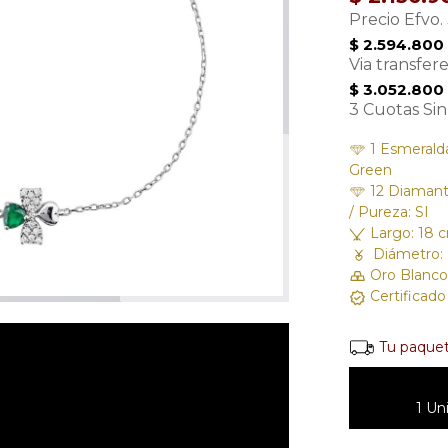
Precio Efvo.
$ 2.594.800
Via transfer
$ 3.052.800
3 Cuotas Sin
1 Esmeralda 
Green
12 Diamantes
/ Pureza: SI
Largo: 18 c
Diámetro:
Oro Blanco
Certificad
Tu paquet
1 Un