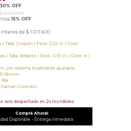
30% OFF
$ 3.052.800
encia
15% OFF
 Interés de $ 1.017.600
/ Talla: Corazón / Peso: 0.22 ct. / Color:
 / Talla: Brillante / Peso: 0.10 ct. / Color: H-I
m, con sistema totalmente ajustable.
 9.08 mm.
 18k
o Damián Colombo.
e será despachado en 24 hrs hábiles.
Comprá Ahora!
idad Disponible - Entrega Inmediata