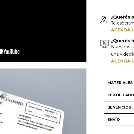
¿Querés p
Te espera
AGENDÁ U
¿Querés ha
Nuestros a
una videol
AGENDÁ U
MATERIALES
CERTIFICAD
BENEFICIOS
ENVÍO