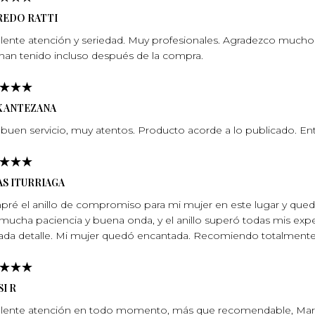
REDO RATTI
lente atención y seriedad. Muy profesionales. Agradezco mucho l
han tenido incluso después de la compra.
X ANTEZANA
buen servicio, muy atentos. Producto acorde a lo publicado. En
S ITURRIAGA
ré el anillo de compromiso para mi mujer en este lugar y qu
mucha paciencia y buena onda, y el anillo superó todas mis expec
ada detalle. Mi mujer quedó encantada. Recomiendo totalmente, 
I R
lente atención en todo momento, más que recomendable, Marí­