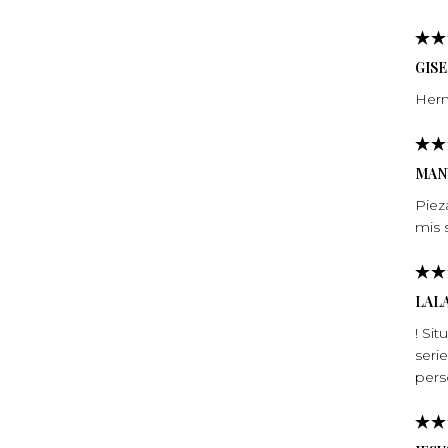
GIS
Herm
MAN
Piez
mis 
LAL
! Si
seri
per