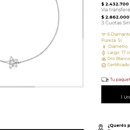
$ 2.432.700
Via transfer
$ 2.862.000
3 Cuotas Sin
6 Diamantes /
Pureza: SI
Diámetro:
Largo: 17 
Oro Blanco
Certificad
Tu paquet
1 Un
¿Querés p