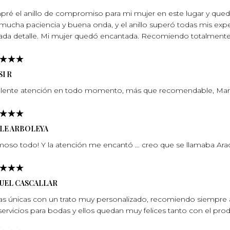
ré el anillo de compromiso para mi mujer en este lugar y qu
mucha paciencia y buena onda, y el anillo superó todas mis expec
ada detalle. Mi mujer quedó encantada. Recomiendo totalmente, 
I R
lente atención en todo momento, más que recomendable, Marí­
ELE ARBOLEYA
oso todo! Y la atención me encantó … creo que se llamaba Arace
UEL CASCALLAR
as únicas con un trato muy personalizado, recomiendo siempre a
servicios para bodas y ellos quedan muy felices tanto con el pro