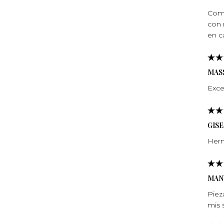
Comp
con 
en c
MASS
Exce
GIS
Herm
MAN
Piez
mis 