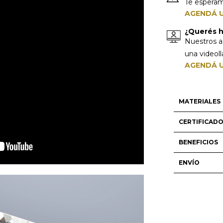
Te espera
AGENDÁ U
¿Querés ha
Nuestros a
una videol
AGENDÁ U
MATERIALES
CERTIFICAD
BENEFICIOS
ENVÍO