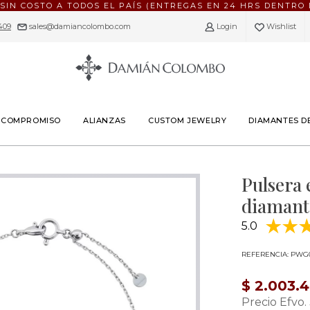
 SIN COSTO A TODOS EL PAÍS (ENTREGAS EN 24 HRS DENTRO 
409
|
sales@damiancolombo.com
Login
Wishlist
E COMPROMISO
ALIANZAS
CUSTOM JEWELRY
DIAMANTES D
Pulsera 
diamante
5.0
REFERENCIA: PWG
$ 2.003.
Precio Efvo.