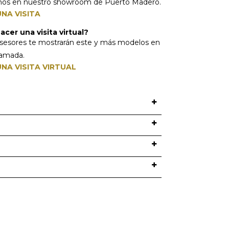
mos en nuestro showroom de Puerto Madero.
NA VISITA
cer una visita virtual?
sesores te mostrarán este y más modelos en
lamada.
NA VISITA VIRTUAL
O