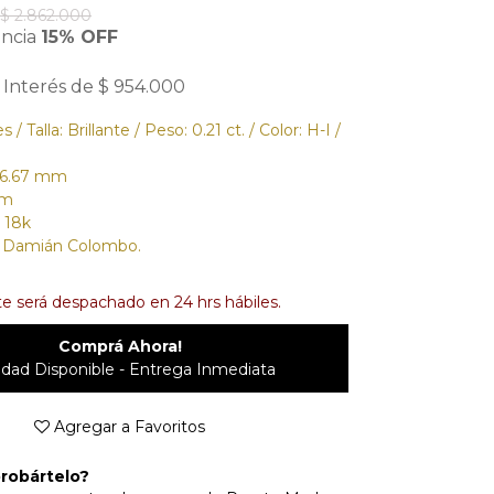
$ 2.862.000
encia
15% OFF
 Interés de $ 954.000
 Talla: Brillante / Peso: 0.21 ct. / Color: H-I /
 6.67 mm
cm
 18k
o Damián Colombo.
e será despachado en 24 hrs hábiles.
Comprá Ahora!
idad Disponible - Entrega Inmediata
Agregar a Favoritos
robártelo?