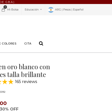
DE GBA)
0
Mi Bolsa
Educación
ARG | Pesos | Español
E COLORES
CITA
en oro blanco con
s talla brillante
165 reviews
0092
400
30% OFF