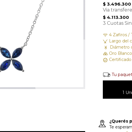
$ 3.496.300
Via transfer
$ 4.113.300
3 Cuotas Sin
4 Zafiros / 
Largo del c
Diámetro d
Oro Blanco
Certificad
Tu paquet
1 Un
¿Querés p
Te espera