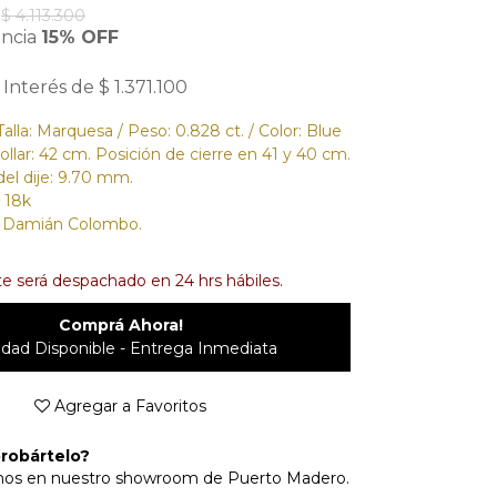
$ 4.113.300
encia
15% OFF
 Interés de $ 1.371.100
Talla: Marquesa / Peso: 0.828 ct. / Color: Blue
ollar: 42 cm. Posición de cierre en 41 y 40 cm.
el dije: 9.70 mm.
 18k
o Damián Colombo.
e será despachado en 24 hrs hábiles.
Comprá Ahora!
idad Disponible - Entrega Inmediata
Agregar a Favoritos
robártelo?
mos en nuestro showroom de Puerto Madero.