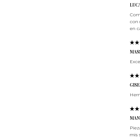
LUCA
Comp
con 
en c
MASS
Exce
GIS
Herm
MAN
Piez
mis 