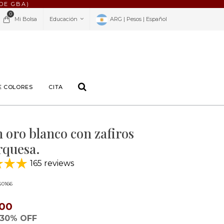
DE GBA)
0
Mi Bolsa
Educación
ARG | Pesos | Español
E COLORES
CITA
n oro blanco con zafiros
rquesa.
165 reviews
G0166
300
30% OFF