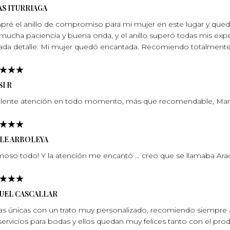
S ITURRIAGA
ré el anillo de compromiso para mi mujer en este lugar y qu
mucha paciencia y buena onda, y el anillo superó todas mis expec
ada detalle. Mi mujer quedó encantada. Recomiendo totalmente, 
I R
lente atención en todo momento, más que recomendable, Marí­
ELE ARBOLEYA
oso todo! Y la atención me encantó … creo que se llamaba Arace
UEL CASCALLAR
as únicas con un trato muy personalizado, recomiendo siempre a
servicios para bodas y ellos quedan muy felices tanto con el pro