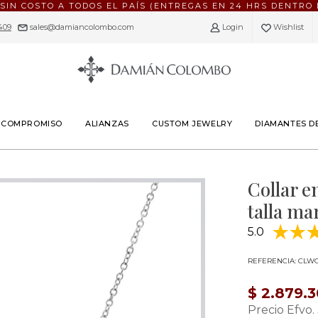
 SIN COSTO A TODOS EL PAÍS (ENTREGAS EN 24 HRS DENTRO 
409
|
sales@damiancolombo.com
Login
Wishlist
E COMPROMISO
ALIANZAS
CUSTOM JEWELRY
DIAMANTES D
Collar e
talla ma
5.0
REFERENCIA: CLW
$ 2.879.
Precio Efvo.