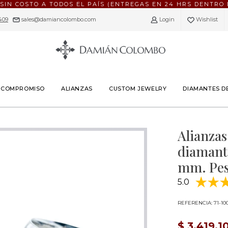
 SIN COSTO A TODOS EL PAÍS (ENTREGAS EN 24 HRS DENTRO 
409
|
sales@damiancolombo.com
Login
Wishlist
E COMPROMISO
ALIANZAS
CUSTOM JEWELRY
DIAMANTES D
Alianzas
diamante
mm. Peso
5.0
REFERENCIA: 71-100
$ 3.419.1