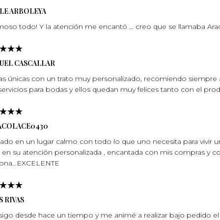
ELE ARBOLEYA
oso todo! Y la atención me encantó … creo que se llamaba Arace
UEL CASCALLAR
as únicas con un trato muy personalizado, recomiendo siempre a
servicios para bodas y ellos quedan muy felices tanto con el pro
ACOLACE0430
tuado en un lugar calmo con todo lo que uno necesita para vivir 
e en su atención personalizada , encantada con mis compras y con
sona…EXCELENTE
S RIVAS
sigo desde hace un tiempo y me animé a realizar bajo pedido el 