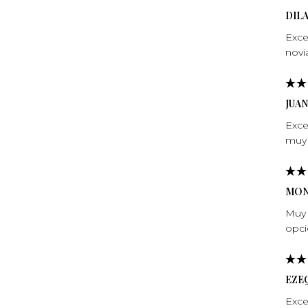
DIL
Exce
novi
JUA
Exce
muy 
MON
Muy 
opci
EZE
Exce