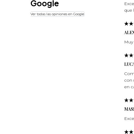
Google
Exce
que 
Ver todas las opiniones en Google
ALE
Muy 
LUCA
Comp
con 
en c
MASS
Exce