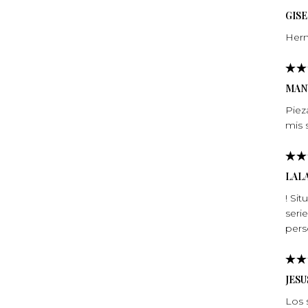
GIS
Herm
MAN
Piez
mis 
LAL
! Si
seri
per
JESU
Los 