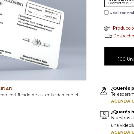
Diámetro 15.7 
Realizar gr
Producció
Despacho
100 Uni
¿Querés p
CIDAD
Te espera
con certificado de autenticidad con el
AGENDÁ U
¿Querés ha
Nuestros a
una videol
AGENDÁ U