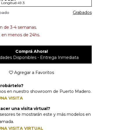
- Longitud 49.3
Grabados
abado
n de 3-4 semanas.
 en menos de 24hs.
Comprá Ahora!
dades Disponibles - Entrega Inmediata
Agregar a Favoritos
robártelo?
mos en nuestro showroom de Puerto Madero.
NA VISITA
cer una visita virtual?
sesores te mostrarán este y más modelos en
lamada.
NA VISITA VIRTUAL