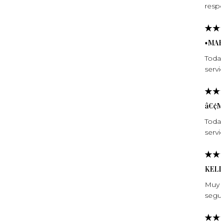
resp
•MA
Toda
servi
â€¢
Toda
servi
KEL
Muy 
segu