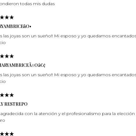
ondieron todas mis dudas
RYAMBRICEñO•
s las joyas son un sueño!! Mi esposo y yo quedamos encantados c
cio
MARYAMBRICEÃ±Oâ€¢
s las joyas son un sueño!! Mi esposo y yo quedamos encantados c
cio
LY RESTREPO
agradecida con la atención y el profesionalismo para la elección
ro