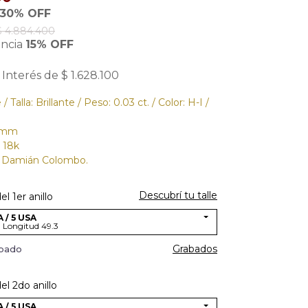
30% OFF
$ 4.884.400
encia
15% OFF
 Interés de $ 1.628.100
 Talla: Brillante / Peso: 0.03 ct. / Color: H-I /
5 mm
 18k
o Damián Colombo.
Descubrí tu talle
l 1er anillo
 / 5 USA
- Longitud 49.3
Grabados
abado
el 2do anillo
 / 5 USA