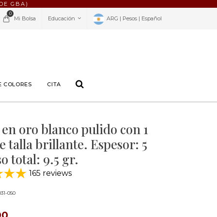
DE GBA)
0
Mi Bolsa
Educación
ARG | Pesos | Español
E COLORES
CITA
 en oro blanco pulido con 1
 talla brillante. Espesor: 5
 total: 9.5 gr.
165 reviews
31-050
00