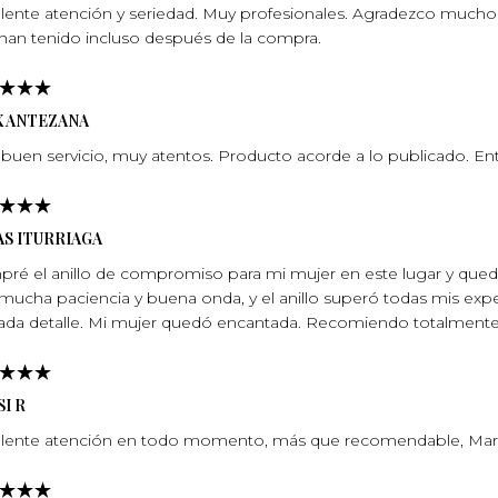
lente atención y seriedad. Muy profesionales. Agradezco mucho l
han tenido incluso después de la compra.
X ANTEZANA
buen servicio, muy atentos. Producto acorde a lo publicado. En
S ITURRIAGA
ré el anillo de compromiso para mi mujer en este lugar y qu
mucha paciencia y buena onda, y el anillo superó todas mis expec
ada detalle. Mi mujer quedó encantada. Recomiendo totalmente, 
I R
lente atención en todo momento, más que recomendable, Marí­