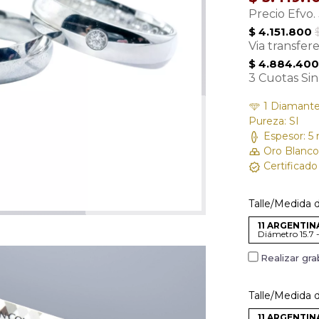
Precio Efvo.
$ 4.151.800
Via transfer
$ 4.884.400
3 Cuotas Sin
1 Diamante /
Pureza: SI
Espesor: 
Oro Blanco
Certificad
Talle/Medida de
11 ARGENTINA
Diámetro 15.7 
Realizar gr
Talle/Medida d
11 ARGENTINA