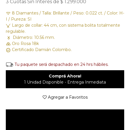
3 Cuotas Sin Interés de $ 1.299.000
8 Diamantes / Talla: Brillante / Peso: 0.022 ct. / Color: H-
I / Pureza: SI
Largo de collar: 44 cm, con sistema bolita totalmente
regulable.
Diámetro: 10.56 mm.
Oro Rosa 18k
Certificado Damián Colombo.
Tu paquete será despachado en 24 hrs hábiles.
Comprá Ahora!
1 Unidad Disponible - Entrega Inmediata
Agregar a Favoritos