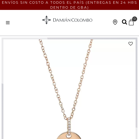
ENVÍOS SIN COSTO A TODOS EL PAÍS (ENTREGAS EN 24 HRS
DENTRO DE GBA)
0