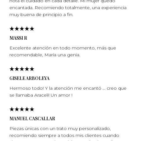
nota el cuidado en cada detalle. Mi mujer quedó
encantada. Recomiendo totalmente, una experiencia
muy buena de principio a fin.
MASSI R
Excelente atención en todo momento, más que
recomendable, Marí­a una genia.
GISELE ARBOLEYA
Hermoso todo! Y la atención me encantó … creo que
se llamaba Araceli! Un amor !
MANUEL CASCALLAR
Piezas únicas con un trato muy personalizado,
recomiendo siempre a todos mis clientes cuando