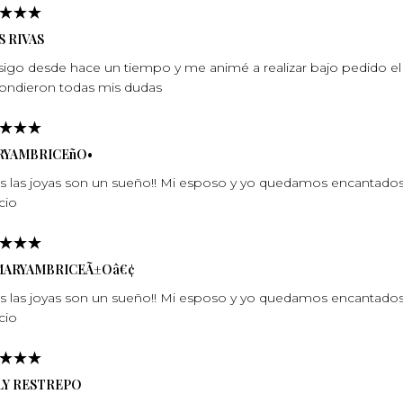
S RIVAS
sigo desde hace un tiempo y me animé a realizar bajo pedido el 
ondieron todas mis dudas
RYAMBRICEñO•
s las joyas son un sueño!! Mi esposo y yo quedamos encantados c
cio
MARYAMBRICEÃ±Oâ€¢
s las joyas son un sueño!! Mi esposo y yo quedamos encantados c
cio
LY RESTREPO