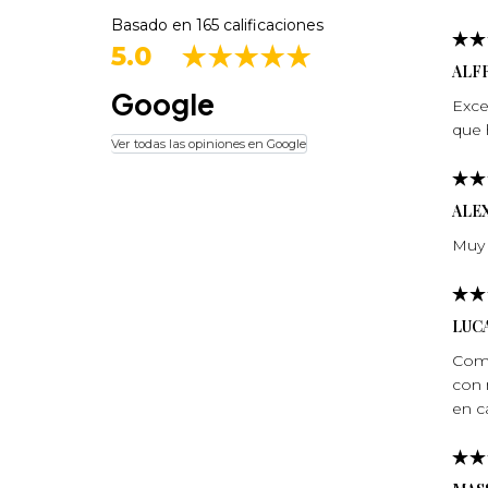
Basado en 165 calificaciones
5.0
ALF
Google
Exce
que 
Ver todas las opiniones en Google
ALE
Muy 
LUCA
Comp
con 
en c