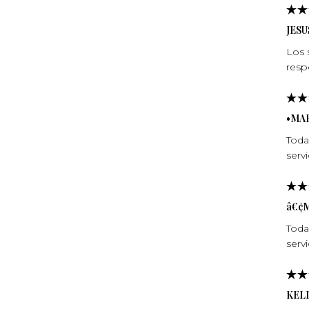
JESU
Los 
resp
•MA
Toda
servi
â€¢
Toda
servi
KEL