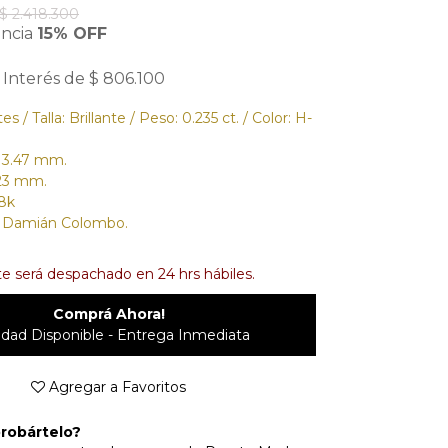
$ 2.418.300
encia
15% OFF
 Interés de $ 806.100
 / Talla: Brillante / Peso: 0.235 ct. / Color: H-
13.47 mm.
.23 mm.
8k
o Damián Colombo.
e será despachado en 24 hrs hábiles.
Comprá Ahora!
idad Disponible - Entrega Inmediata
Agregar a Favoritos
robártelo?