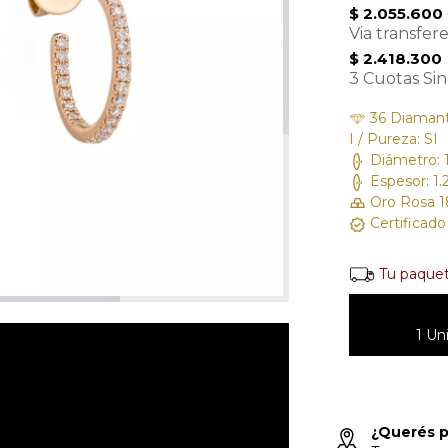
$ 2.055.600
Via transfer
$ 2.418.300
3 Cuotas Sin
36 Diamantes
I / Pureza: SI
Diámetro: 
Espesor: 1
Oro Rosa 1
Certificad
Tu paquet
1 Un
¿Querés p