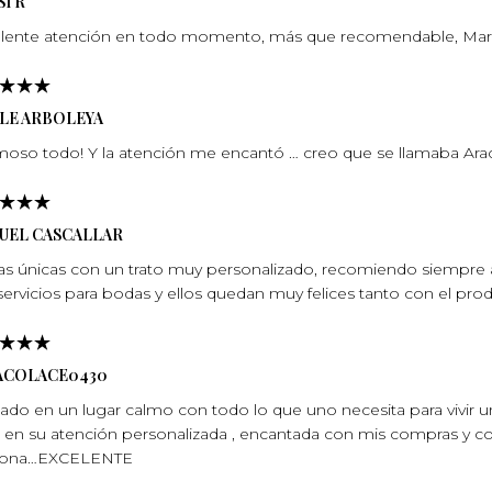
I R
lente atención en todo momento, más que recomendable, Marí­
ELE ARBOLEYA
oso todo! Y la atención me encantó … creo que se llamaba Arace
UEL CASCALLAR
as únicas con un trato muy personalizado, recomiendo siempre a
servicios para bodas y ellos quedan muy felices tanto con el pro
ACOLACE0430
tuado en un lugar calmo con todo lo que uno necesita para vivir 
e en su atención personalizada , encantada con mis compras y con
sona…EXCELENTE