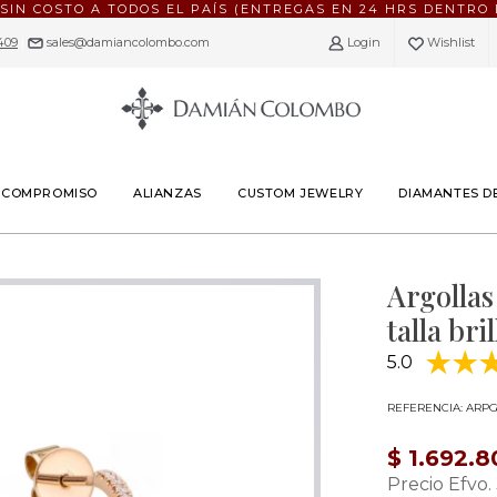
 SIN COSTO A TODOS EL PAÍS (ENTREGAS EN 24 HRS DENTRO 
409
|
sales@damiancolombo.com
Login
Wishlist
E COMPROMISO
ALIANZAS
CUSTOM JEWELRY
DIAMANTES D
Argollas
talla bri
5.0
REFERENCIA: ARPG
$ 1.692.8
Precio Efvo.