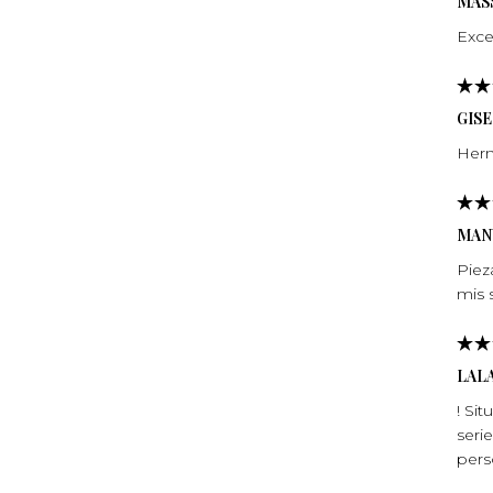
MASS
Exce
GIS
Herm
MAN
Piez
mis 
LAL
! Si
seri
per