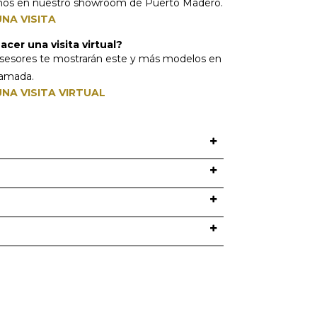
mos en nuestro showroom de Puerto Madero.
NA VISITA
cer una visita virtual?
sesores te mostrarán este y más modelos en
lamada.
NA VISITA VIRTUAL
O