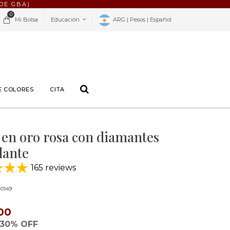
DE GBA)
0
Mi Bolsa
Educación
ARG | Pesos | Español
E COLORES
CITA
 en oro rosa con diamantes
llante
165 reviews
0149
00
30% OFF