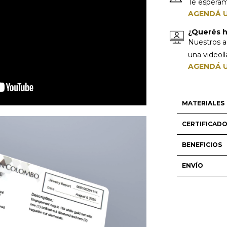
Te espera
AGENDÁ U
¿Querés ha
Nuestros a
una videol
AGENDÁ U
MATERIALES
CERTIFICAD
BENEFICIOS
ENVÍO