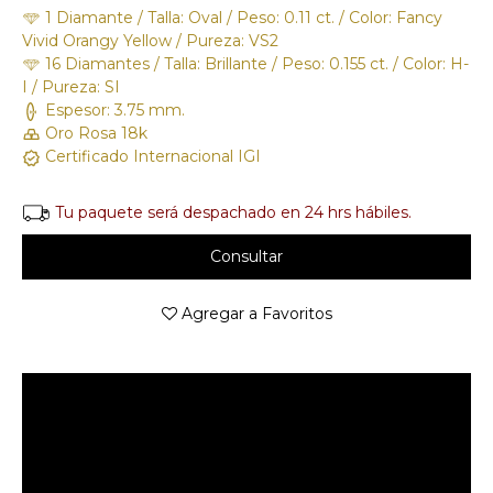
1 Diamante / Talla: Oval / Peso: 0.11 ct. / Color: Fancy
Vivid Orangy Yellow / Pureza: VS2
16 Diamantes / Talla: Brillante / Peso: 0.155 ct. / Color: H-
I / Pureza: SI
Espesor: 3.75 mm.
Oro Rosa 18k
Certificado Internacional IGI
Tu paquete será despachado en 24 hrs hábiles.
Consultar
Agregar a Favoritos