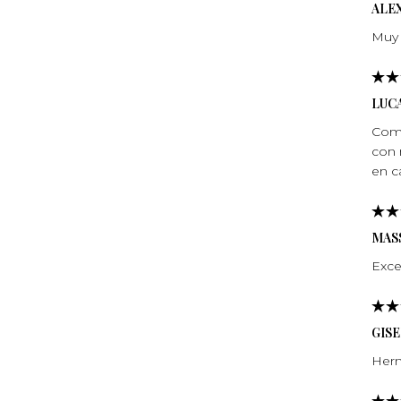
ALE
Muy 
LUCA
Comp
con 
en c
MASS
Exce
GIS
Herm