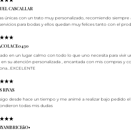
UEL CASCALLAR
as únicas con un trato muy personalizado, recomiendo siempre a
servicios para bodas y ellos quedan muy felices tanto con el pro
ACOLACE0430
tuado en un lugar calmo con todo lo que uno necesita para vivir 
e en su atención personalizada , encantada con mis compras y con
sona…EXCELENTE
S RIVAS
sigo desde hace un tiempo y me animé a realizar bajo pedido el 
ondieron todas mis dudas
RYAMBRICEñO•