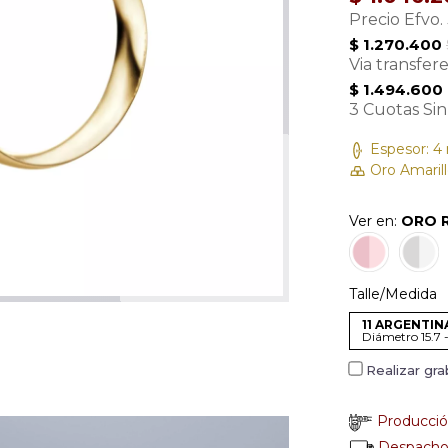
Precio Efvo.
$ 1.270.400
Via transfer
$ 1.494.600
3 Cuotas Sin
Espesor: 
Oro Amarill
Ver en:
ORO 
Talle/Medida
11 ARGENTINA
Diámetro 15.7 
Realizar gr
Producción
Despacho