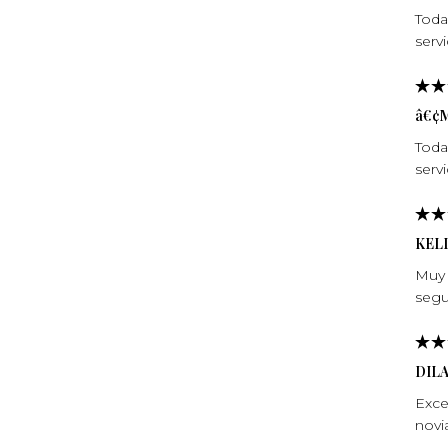
Toda
servi
â€¢
Toda
servi
KEL
Muy 
segu
DIL
Exce
novi