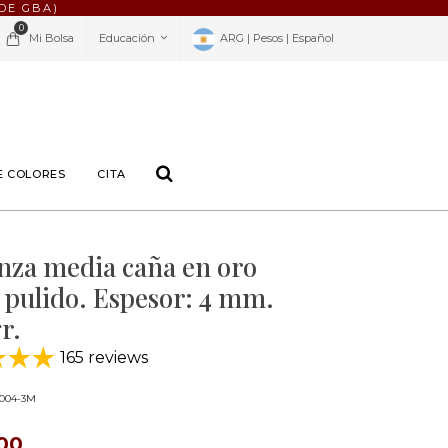
DE GBA)
0
Mi Bolsa
Educación
ARG | Pesos | Español
E COLORES
CITA
nza media caña en oro
 pulido. Espesor: 4 mm.
r.
165 reviews
004-3M
200