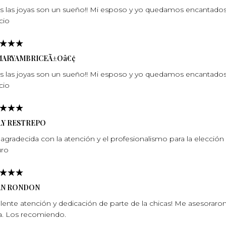
s las joyas son un sueño!! Mi esposo y yo quedamos encantados c
cio
MARYAMBRICEÃ±Oâ€¢
s las joyas son un sueño!! Mi esposo y yo quedamos encantados c
cio
LY RESTREPO
agradecida con la atención y el profesionalismo para la elección
ro
AN RONDON
lente atención y dedicación de parte de la chicas! Me asesoraron
a. Los recomiendo.