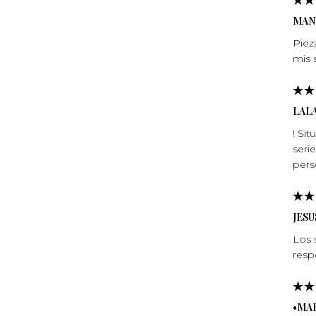
MAN
Piez
mis 
LAL
! Si
seri
per
JESU
Los 
resp
•MA