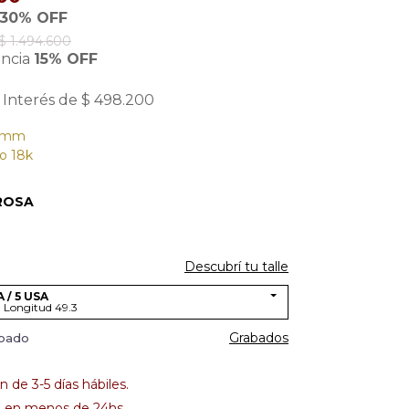
30% OFF
$ 1.494.600
encia
15% OFF
 Interés de $ 498.200
4 mm
o 18k
ROSA
Descubrí tu talle
 / 5 USA
- Longitud 49.3
Grabados
abado
 de 3-5 días hábiles.
 en menos de 24hs.