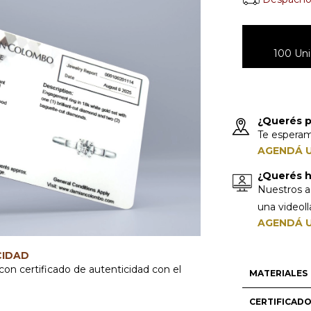
100 Uni
¿Querés p
Te espera
AGENDÁ U
¿Querés ha
Nuestros a
una videol
AGENDÁ U
CIDAD
con certificado de autenticidad con el
MATERIALES
CERTIFICAD