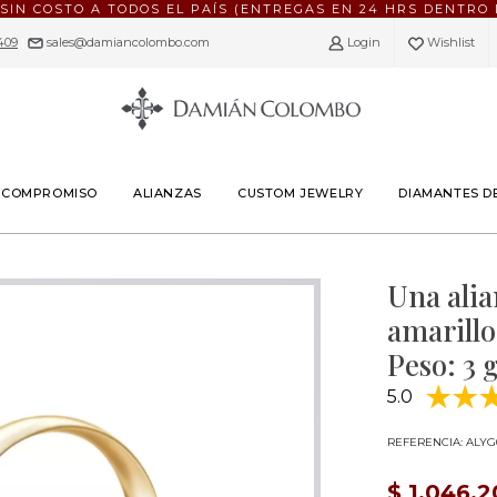
 SIN COSTO A TODOS EL PAÍS (ENTREGAS EN 24 HRS DENTRO 
409
|
sales@damiancolombo.com
Login
Wishlist
E COMPROMISO
ALIANZAS
CUSTOM JEWELRY
DIAMANTES D
Una alia
amarillo
Peso: 3 g
5.0
REFERENCIA: ALYG
$ 1.046.