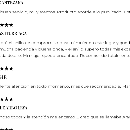
X ANTEZANA
buen servicio, muy atentos. Producto acorde a lo publicado. En
S ITURRIAGA
ré el anillo de compromiso para mi mujer en este lugar y qu
mucha paciencia y buena onda, y el anillo superó todas mis expec
ada detalle. Mi mujer quedó encantada. Recomiendo totalmente, 
I R
lente atención en todo momento, más que recomendable, Marí­
ELE ARBOLEYA
oso todo! Y la atención me encantó … creo que se llamaba Arace